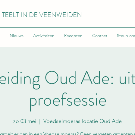
 TEELT IN DE VEENWEIDEN
Nieuws
Activiteiten
Recepten
Contact
Steun on
eiding Oud Ade: uit
proefsessie
zo 03 mei
  |  
Voedselmoeras locatie Oud Ade
groeit er dan in een Voedselmoeras? Geen vergeten groenten