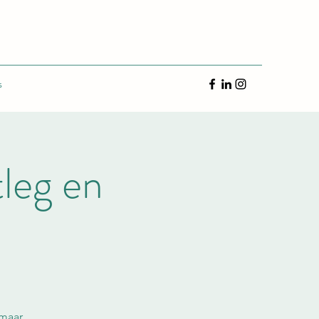
s
leg en
 maar