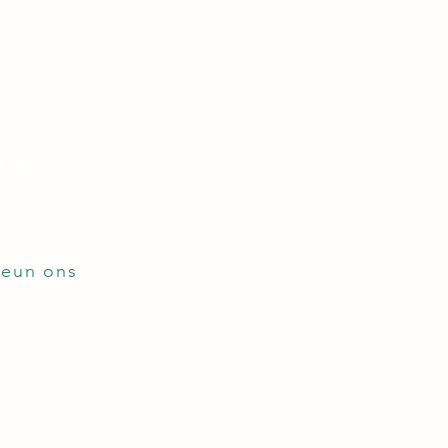
Volg ons!
teun ons