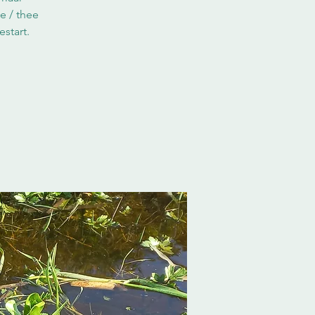
e / thee
estart.